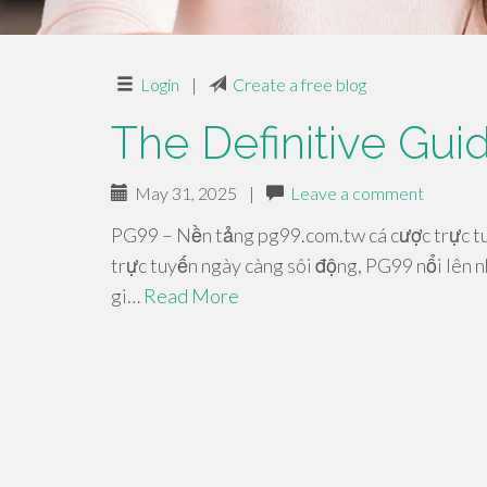
Login
|
Create a free blog
The Definitive Gui
May 31, 2025
|
Leave a comment
PG99 – Nền tảng pg99.com.tw cá cược trực tuy
trực tuyến ngày càng sôi động, PG99 nổi lên 
gi…
Read More