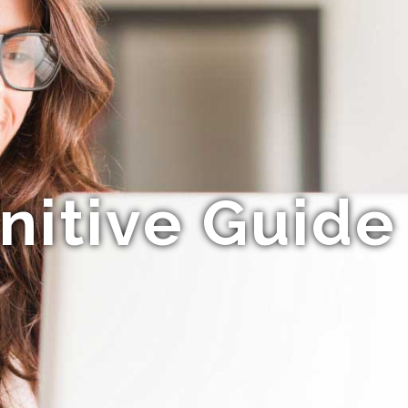
nitive Guide